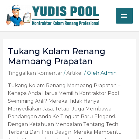
Lewati
ME
Ke
Konten
UTA
Post
Navigation
Tukang Kolam Renang
Mampang Prapatan
Tinggalkan Komentar
/
Artikel
/ Oleh
Admin
Tukang Kolam Renang Mampang Prapatan –
Kenapa Anda Harus Memilih Kontraktor Pool
Swimming Ahli? Mereka Tidak Hanya
Menyediakan Jasa, Tetapi Juga Membawa
Pandangan Anda Ke Tingkat Baru Elegansi.
Dengan Ketahuan Mendalam Tentang Tech
Terbaru Dan
Tren Design
, Mereka Membantu