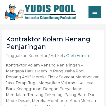
Lewati
ME
Ke
Konten
UTA
Post
Navigation
Kontraktor Kolam Renang
Penjaringan
Tinggalkan Komentar
/
Artikel
/ Oleh
Admin
Kontraktor Kolam Renang Penjaringan –
Mengapa Harus Memilih Pengusaha Pool
Renang Ahli? Mereka Tidak Sekadar Memberikan
Jasa, Tetapi Juga Menyajikan Visi Anda Ke Level
Baru Keanggunan. Dengan Penyadaran
Mendalam Tentang Teknologi Paling Baru Dan
Mode Desain
, Mereka Membantu Anda Mencari