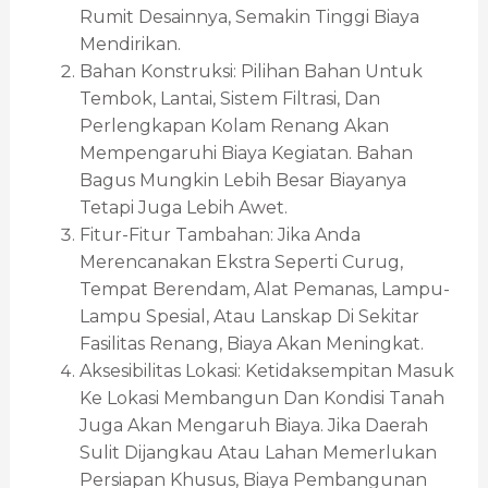
Rumit Desainnya, Semakin Tinggi Biaya
Mendirikan.
Bahan Konstruksi: Pilihan Bahan Untuk
Tembok, Lantai, Sistem Filtrasi, Dan
Perlengkapan Kolam Renang Akan
Mempengaruhi Biaya Kegiatan. Bahan
Bagus Mungkin Lebih Besar Biayanya
Tetapi Juga Lebih Awet.
Fitur-Fitur Tambahan: Jika Anda
Merencanakan Ekstra Seperti Curug,
Tempat Berendam, Alat Pemanas, Lampu-
Lampu Spesial, Atau Lanskap Di Sekitar
Fasilitas Renang, Biaya Akan Meningkat.
Aksesibilitas Lokasi: Ketidaksempitan Masuk
Ke Lokasi Membangun Dan Kondisi Tanah
Juga Akan Mengaruh Biaya. Jika Daerah
Sulit Dijangkau Atau Lahan Memerlukan
Persiapan Khusus, Biaya Pembangunan