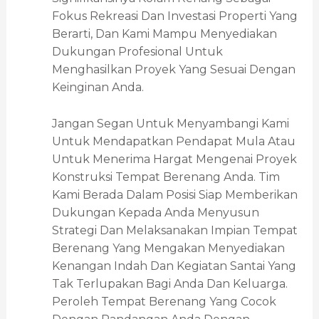
Fokus Rekreasi Dan Investasi Properti Yang
Berarti, Dan Kami Mampu Menyediakan
Dukungan Profesional Untuk
Menghasilkan Proyek Yang Sesuai Dengan
Keinginan Anda.
Jangan Segan Untuk Menyambangi Kami
Untuk Mendapatkan Pendapat Mula Atau
Untuk Menerima Hargat Mengenai Proyek
Konstruksi Tempat Berenang Anda. Tim
Kami Berada Dalam Posisi Siap Memberikan
Dukungan Kepada Anda Menyusun
Strategi Dan Melaksanakan Impian Tempat
Berenang Yang Mengakan Menyediakan
Kenangan Indah Dan Kegiatan Santai Yang
Tak Terlupakan Bagi Anda Dan Keluarga.
Peroleh Tempat Berenang Yang Cocok