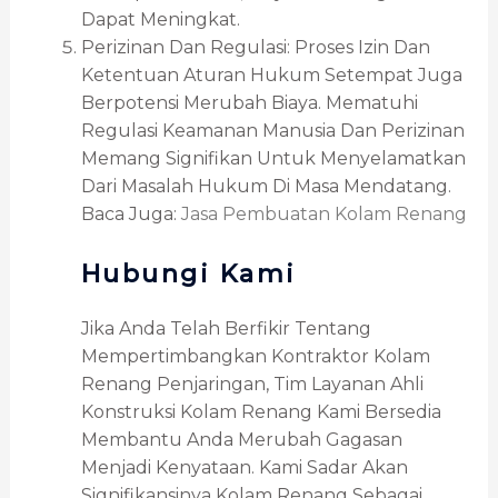
Dapat Meningkat.
Perizinan Dan Regulasi: Proses Izin Dan
Ketentuan Aturan Hukum Setempat Juga
Berpotensi Merubah Biaya. Mematuhi
Regulasi Keamanan Manusia Dan Perizinan
Memang Signifikan Untuk Menyelamatkan
Dari Masalah Hukum Di Masa Mendatang.
Baca Juga:
Jasa Pembuatan Kolam Renang
Hubungi Kami
Jika Anda Telah Berfikir Tentang
Mempertimbangkan Kontraktor Kolam
Renang Penjaringan, Tim Layanan Ahli
Konstruksi Kolam Renang Kami Bersedia
Membantu Anda Merubah Gagasan
Menjadi Kenyataan. Kami Sadar Akan
Signifikansinya Kolam Renang Sebagai