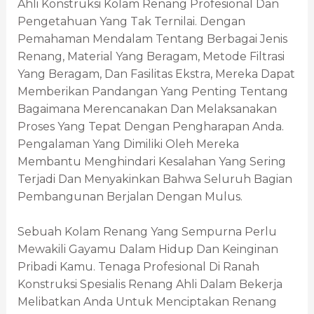
Ahli Konstruksi Kolam Renang Profesional Dan
Pengetahuan Yang Tak Ternilai. Dengan
Pemahaman Mendalam Tentang Berbagai Jenis
Renang, Material Yang Beragam, Metode Filtrasi
Yang Beragam, Dan Fasilitas Ekstra, Mereka Dapat
Memberikan Pandangan Yang Penting Tentang
Bagaimana Merencanakan Dan Melaksanakan
Proses Yang Tepat Dengan Pengharapan Anda.
Pengalaman Yang Dimiliki Oleh Mereka
Membantu Menghindari Kesalahan Yang Sering
Terjadi Dan Menyakinkan Bahwa Seluruh Bagian
Pembangunan Berjalan Dengan Mulus.
Sebuah Kolam Renang Yang Sempurna Perlu
Mewakili Gayamu Dalam Hidup Dan Keinginan
Pribadi Kamu. Tenaga Profesional Di Ranah
Konstruksi Spesialis Renang Ahli Dalam Bekerja
Melibatkan Anda Untuk Menciptakan Renang