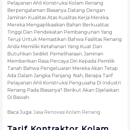
Pelayanan Ahli Konstruksi Kolam Renang
Berpengalaman Biasanya Datang Dengan
Jaminan Kualitas Atas Kualitas Kerja Mereka.
Mereka Mengaplikasikan Bahan Berkualitas
Tinggi Dan Pendekatan Pembangunan Yang
Teruji Untuk Memastikan Bahwa Fasilitas Renang
Anda Memiliki Ketahanan Yang Kuat Dan
Butuhkan Sedikit Pemeliharaan. Jaminan
Memberikan Rasa Percaya Diri Kepada Pemilik
Tanah Bahwa Pengeluaran Mereka Akan Tetap
Ada Dalam Jangka Panjang. Nah, Berapa Tarif
Pelayanan Ahli Konstruksi Pengusaha Di Industri
Renang Pada Biasanya? Berikut Akan Dijelaskan
Di Bawah.
Baca Juga:
Jasa Renovasi Kolam Renang
Tarif Kontraktor Kolam