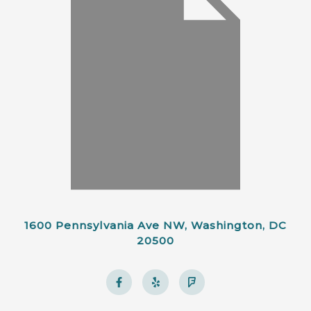
1600 Pennsylvania Ave NW, Washington, DC
20500
F
Y
F
A
E
O
C
L
U
E
P
R
B
S