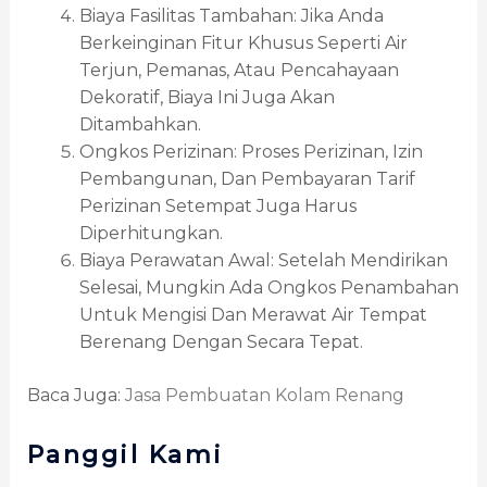
Biaya Fasilitas Tambahan: Jika Anda
Berkeinginan Fitur Khusus Seperti Air
Terjun, Pemanas, Atau Pencahayaan
Dekoratif, Biaya Ini Juga Akan
Ditambahkan.
Ongkos Perizinan: Proses Perizinan, Izin
Pembangunan, Dan Pembayaran Tarif
Perizinan Setempat Juga Harus
Diperhitungkan.
Biaya Perawatan Awal: Setelah Mendirikan
Selesai, Mungkin Ada Ongkos Penambahan
Untuk Mengisi Dan Merawat Air Tempat
Berenang Dengan Secara Tepat.
Baca Juga:
Jasa Pembuatan Kolam Renang
Panggil Kami