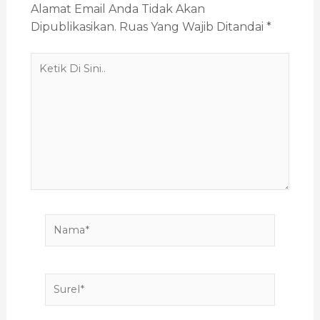
Alamat Email Anda Tidak Akan
Dipublikasikan.
Ruas Yang Wajib Ditandai
*
Ketik
Di
Sini..
Nama*
Surel*