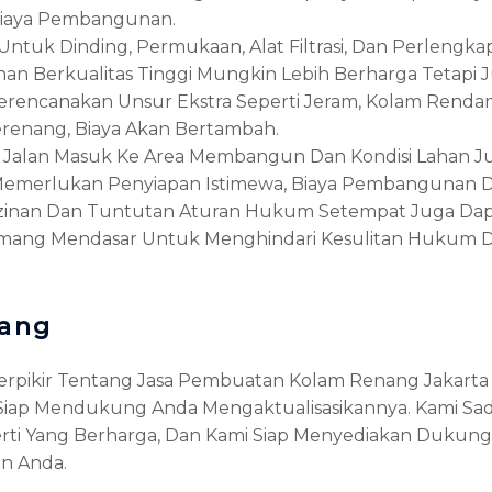
 Biaya Pembangunan.
 Untuk Dinding, Permukaan, Alat Filtrasi, Dan Perleng
an Berkualitas Tinggi Mungkin Lebih Berharga Tetapi 
Merencanakan Unsur Ekstra Seperti Jeram, Kolam Renda
erenang, Biaya Akan Bertambah.
itas Jalan Masuk Ke Area Membangun Dan Kondisi Lahan 
i Memerlukan Penyiapan Istimewa, Biaya Pembangunan 
erizinan Dan Tuntutan Aturan Hukum Setempat Juga D
emang Mendasar Untuk Menghindari Kesulitan Hukum D
rang
Berpikir Tentang Jasa Pembuatan Kolam Renang Jakarta T
Siap Mendukung Anda Mengaktualisasikannya. Kami Sadar
perti Yang Berharga, Dan Kami Siap Menyediakan Duku
n Anda.