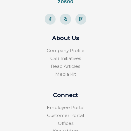
20500
F
Y
F
A
E
O
C
L
U
E
P
R
B
S
O
Q
About Us
O
U
K
A
-
R
Company Profile
F
E
CSR Initiatives
Read Articles
Media Kit
Connect
Employee Portal
Customer Portal
Offices