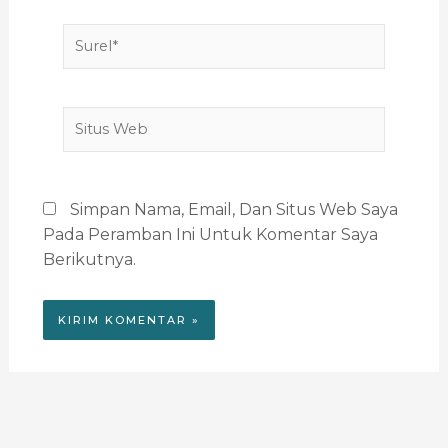
Surel*
Situs
Web
Simpan Nama, Email, Dan Situs Web Saya
Pada Peramban Ini Untuk Komentar Saya
Berikutnya.