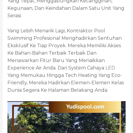
Yang Tepat, Menggabungkan Kecanggihan,
Kegunaan, Dan Keindahan Dalam Satu Unit Yang
Serasi.
Yang Lebih Menarik Lagi, Kontraktor Pool
Swimming Profesional Menghadirkan Sentuhan
Eksklusif Ke Tiap Proyek. Mereka Memiliki Akses
Ke Bahan-Bahan Terbaik Terbaik Dan
Menawarkan Fitur Baru Yang Menaikkan
Experience Air Anda. Dari System Cahaya
LED
Yang Memukau Hingga Tech Heating Yang Eco-
Friendly, Mereka Hadirkan Elemen-Elemen Kelas
Dunia Segera Ke Halaman Belakang Anda.