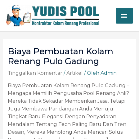
Lewati
ME
Ke
Konten
UTA
Post
Navigation
Biaya Pembuatan Kolam
Renang Pulo Gadung
Tinggalkan Komentar
/
Artikel
/ Oleh
Admin
Biaya Pembuatan Kolam Renang Pulo Gadung –
Mengapa Memilih Pengusaha Pool Renang Ahli?
Mereka Tidak Sekadar Memberikan Jasa, Tetapi
Juga Membawa Pandangan Anda Menuju
Tingkat Baru Elegansi. Dengan Penyadaran
Mendalam Tentang Tech Paling Baru Dan
Tren
Desain
, Mereka Menolong Anda Mencari Solusi