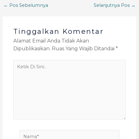
←
Pos Sebelumnya
Selanjutnya Pos
→
Tinggalkan Komentar
Alamat Email Anda Tidak Akan
Dipublikasikan.
Ruas Yang Wajib Ditandai
*
Ketik
Di
Sini..
Nama*