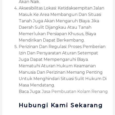
Akan Naik.
Aksesibilitas Lokasi: Ketidaksempitan Jalan
Masuk Ke Area Membangun Dan Situasi
Tanah Juga Akan Mengaruh Biaya. Jika
Daerah Sulit Dijangkau Atau Tanah
Memerlukan Persiapan Khusus, Biaya
Mendirikan Dapat Berkembang.
Perizinan Dan Regulasi: Proses Pemberian
Izin Dan Persyaratan Aturan Setempat
Juga Dapat Mempengaruhi Biaya.
Mematuhi Aturan Hukum Keamanan
Manusia Dan Perizinan Memang Penting
Untuk Menghindari Situasi Sulit Hukum Di
Masa Mendatang.
Baca Juga:
Jasa Pembuatan Kolam Renang
Hubungi Kami Sekarang