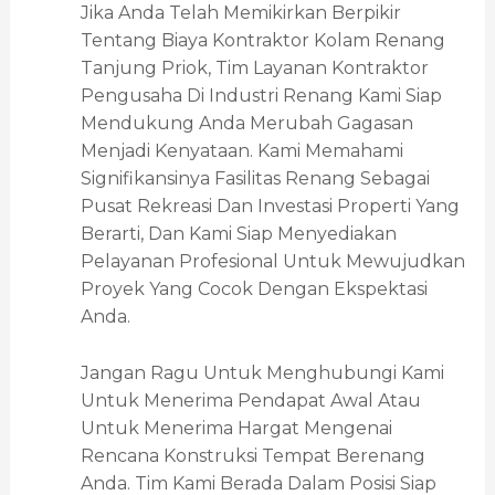
Jika Anda Telah Memikirkan Berpikir
Tentang Biaya Kontraktor Kolam Renang
Tanjung Priok, Tim Layanan Kontraktor
Pengusaha Di Industri Renang Kami Siap
Mendukung Anda Merubah Gagasan
Menjadi Kenyataan. Kami Memahami
Signifikansinya Fasilitas Renang Sebagai
Pusat Rekreasi Dan Investasi Properti Yang
Berarti, Dan Kami Siap Menyediakan
Pelayanan Profesional Untuk Mewujudkan
Proyek Yang Cocok Dengan Ekspektasi
Anda.
Jangan Ragu Untuk Menghubungi Kami
Untuk Menerima Pendapat Awal Atau
Untuk Menerima Hargat Mengenai
Rencana Konstruksi Tempat Berenang
Anda. Tim Kami Berada Dalam Posisi Siap