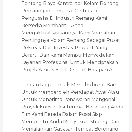
Tentang Biaya Kontraktor Kolam Renang
Penjaringan, Tim Jasa Kontraktor
Pengusaha Di Industri Renang Kami
Bersedia Membantu Anda
Mengaktualisasikannya. Kami Memahami
Pentingnya Kolam Renang Sebagai Pusat
Rekreasi Dan Investasi Properti Yang
Berarti, Dan Kami Mampu Menyediakan
Layanan Profesional Untuk Menciptakan
Projek Yang Sesuai Dengan Harapan Anda.
Jangan Ragu Untuk Menghubungi Kami
Untuk Memperoleh Pendapat Awal Atau
Untuk Menerima Penawaran Mengenai
Proyek Konstruksi Tempat Berenang Anda.
Tim Kami Berada Dalam Posisi Siap
Membantu Anda Menyusun Strategi Dan
Menjalankan Gagasan Tempat Berenang