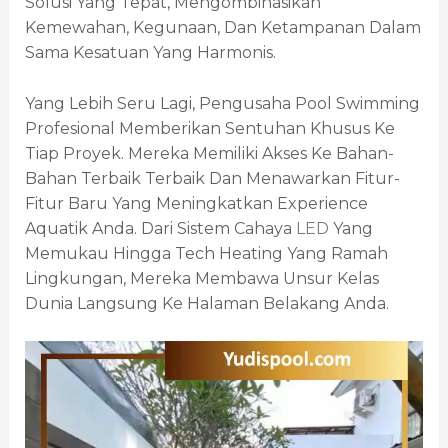
Solusi Yang Tepat, Mengombinasikan
Kemewahan, Kegunaan, Dan Ketampanan Dalam
Sama Kesatuan Yang Harmonis.
Yang Lebih Seru Lagi, Pengusaha Pool Swimming
Profesional Memberikan Sentuhan Khusus Ke
Tiap Proyek. Mereka Memiliki Akses Ke Bahan-
Bahan Terbaik Terbaik Dan Menawarkan Fitur-
Fitur Baru Yang Meningkatkan Experience
Aquatik Anda. Dari Sistem Cahaya
LED
Yang
Memukau Hingga Tech Heating Yang Ramah
Lingkungan, Mereka Membawa Unsur Kelas
Dunia Langsung Ke Halaman Belakang Anda.