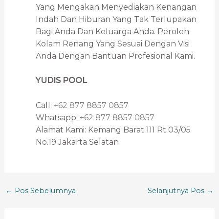
Yang Mengakan Menyediakan Kenangan
Indah Dan Hiburan Yang Tak Terlupakan
Bagi Anda Dan Keluarga Anda. Peroleh
Kolam Renang Yang Sesuai Dengan Visi
Anda Dengan Bantuan Profesional Kami.
YUDIS POOL
Call:
+62 877 8857 0857
Whatsapp:
+62 877 8857 0857
Alamat Kami: Kemang Barat 111 Rt 03/05
No.19 Jakarta Selatan
←
Pos Sebelumnya
Selanjutnya Pos
→