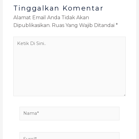
Tinggalkan Komentar
Alamat Email Anda Tidak Akan
Dipublikasikan.
Ruas Yang Wajib Ditandai
*
Ketik
Di
Sini..
Nama*
Surel*