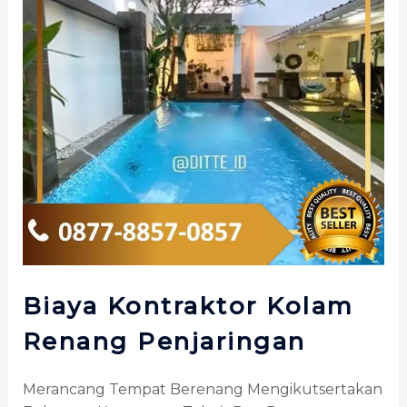
Biaya Kontraktor Kolam
Renang Penjaringan
Merancang Tempat Berenang Mengikutsertakan