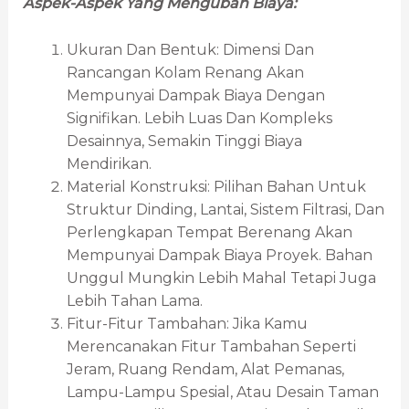
Aspek-Aspek Yang Mengubah Biaya:
Ukuran Dan Bentuk: Dimensi Dan
Rancangan Kolam Renang Akan
Mempunyai Dampak Biaya Dengan
Signifikan. Lebih Luas Dan Kompleks
Desainnya, Semakin Tinggi Biaya
Mendirikan.
Material Konstruksi: Pilihan Bahan Untuk
Struktur Dinding, Lantai, Sistem Filtrasi, Dan
Perlengkapan Tempat Berenang Akan
Mempunyai Dampak Biaya Proyek. Bahan
Unggul Mungkin Lebih Mahal Tetapi Juga
Lebih Tahan Lama.
Fitur-Fitur Tambahan: Jika Kamu
Merencanakan Fitur Tambahan Seperti
Jeram, Ruang Rendam, Alat Pemanas,
Lampu-Lampu Spesial, Atau Desain Taman