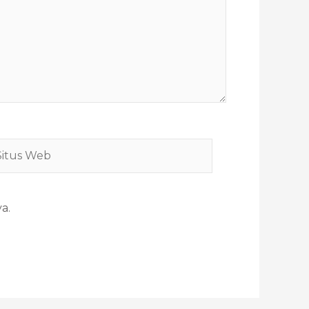
tus
eb
a.