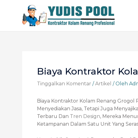
Lewati
Ke
Konten
Post
Navigation
Biaya Kontraktor Ko
Tinggalkan Komentar
/
Artikel
/ Oleh
Ad
Biaya Kontraktor Kolam Renang Grogol 
Menyediakan Jasa, Tetapi Juga Menyaji
Terbaru Dan
Tren Design
, Mereka Menun
Ketampanan Dalam Satu Unit Yang Serasi