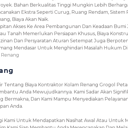
yek. Bahan Berkualitas Tinggi Mungkin Lebih Berharg
rencanakan Ekstra Seperti Curug, Ruang Rendam, Sistem
ang, Biaya Akan Naik.
sempitan Akses Ke Area Pembangunan Dan Keadaan Bu
u Atau Tanah Memerlukan Persiapan Khusus, Biaya Konstr
erizinan Dan Persyaratan Aturan Setempat Juga Berpote
mang Mendasar Untuk Menghindari Masalah Hukum Di H
m Renang
rang
kir Tentang Biaya Kontraktor Kolam Renang Grogol Peta
embantu Anda Mewujudkannya. Kami Sadar Akan Signifika
 Yang Bermakna, Dan Kami Mampu Menyediakan Pelayana
pan Anda.
 Kami Untuk Mendapatkan Nasihat Awal Atau Untuk 
a. Tim Kami Siap Membantu Anda Merencanakan Dan Me