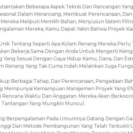
rtakan Beberapa Aspek Teknis Dan Rancangan Yang M
ofesional Dalam Merancang, Membuat Perencanaan, Da
reka Meliputi Memilih Bahan, Menyusun Sistem Filtrasi
galaman Mereka, Kamu Dapat Yakin Bahwa Proyek Kam
n Unik Tentang Seperti Apa Kolam Renang Mereka Perlu T
al Akan Bekerja Sama Dengan Anda Untuk Mengerti Kei
 Yang Sesuai Dengan Gaya Hidup Kamu, Dana, Dan Est
olam Renang Yang Tak Cuma Indah Melainkan Juga Fungsi
up Berbagai Tahap, Dari Perencanaan, Pengadaan Baha
enang Mempunyai Kemampuan Manajemen Proyek Yang E
ai Rencana Waktu Dan Anggaran. Mereka Akan Berkoor
i Tantangan Yang Mungkin Muncul.
enang Berpengalaman Pada Umumnya Datang Dengan Garan
Tinggi Dan Metode Pembangunan Yang Telah Terbukti