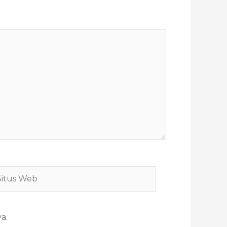
tus
eb
a.